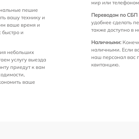
мир или телефоном
нальные пешие
Переводом по СБП 
ть вашу технику и
удобнее сделать пе
ним ваше время и
также доступно в 
с быстро и
Наличными:
Конечн
наличными. Если в
ия небольших
наш персонал вас 
гаем услугу выезда
квитанцию.
нту приедут к вам
ходимости,
экономить ваше