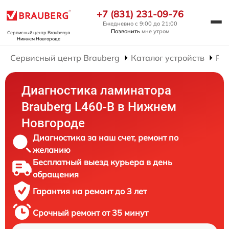
+7 (831) 231-09-76
Ежедневно с 9:00 до 21:00
Позвонить
мне утром
Сервисный центр Brauberg
в
Нижнем Новгороде
Сервисный центр Brauberg
Каталог устройств
Ре
Диагностика ламинатора
Brauberg L460-B в Нижнем
Новгороде
Диагностика за наш счет, ремонт по
желанию
Бесплатный выезд курьера в день
обращения
Гарантия на ремонт до 3 лет
Срочный ремонт от 35 минут