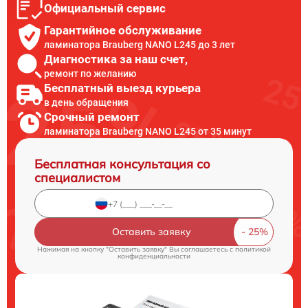
Официальный сервис
Гарантийное обслуживание
ламинатора Brauberg NANO L245 до 3 лет
Диагностика за наш счет,
ремонт по желанию
Бесплатный выезд курьера
в день обращения
Срочный ремонт
ламинатора Brauberg NANO L245 от 35 минут
Бесплатная консультация со
специалистом
Оставить заявку
Нажимая на кнопку "Оставить заявку" Вы соглашаетесь c
политикой
конфиденциальности